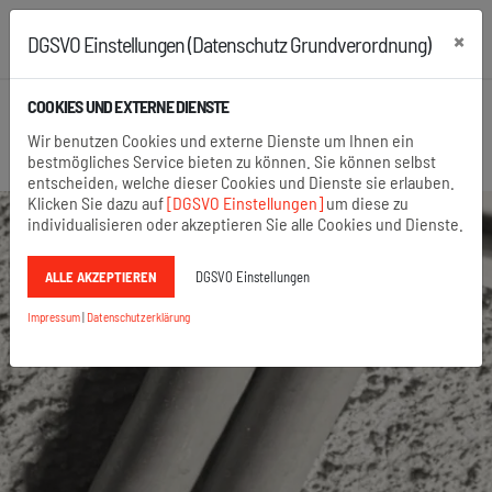
×
DGSVO Einstellungen (Datenschutz Grundverordnung)
+43 2742 22167
+49 8654 6860 875
COOKIES UND EXTERNE DIENSTE
Suche öffnen
Wir benutzen Cookies und externe Dienste um Ihnen ein
Menü
bestmögliches Service bieten zu können. Sie können selbst
entscheiden, welche dieser Cookies und Dienste sie erlauben.
Klicken Sie dazu auf
[DGSVO Einstellungen]
um diese zu
individualisieren oder akzeptieren Sie alle Cookies und Dienste.
DOWNLOADS
ALLE AKZEPTIEREN
DGSVO Einstellungen
Impressum
|
Datenschutzerklärung